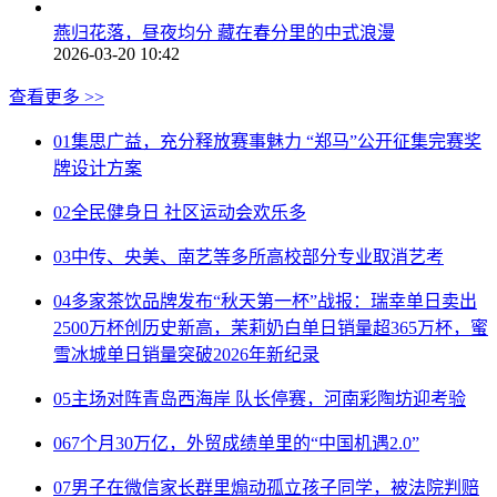
燕归花落，昼夜均分 藏在春分里的中式浪漫
2026-03-20 10:42
查看更多 >>
01
集思广益，充分释放赛事魅力 “郑马”公开征集完赛奖
牌设计方案
02
全民健身日 社区运动会欢乐多
03
中传、央美、南艺等多所高校部分专业取消艺考
04
多家茶饮品牌发布“秋天第一杯”战报：瑞幸单日卖出
2500万杯创历史新高，茉莉奶白单日销量超365万杯，蜜
雪冰城单日销量突破2026年新纪录
05
主场对阵青岛西海岸 队长停赛，河南彩陶坊迎考验
06
7个月30万亿，外贸成绩单里的“中国机遇2.0”
07
男子在微信家长群里煽动孤立孩子同学，被法院判赔