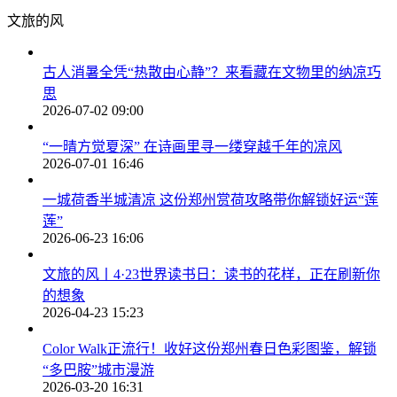
文旅的风
古人消暑全凭“热散由心静”？来看藏在文物里的纳凉巧
思
2026-07-02 09:00
“一晴方觉夏深” 在诗画里寻一缕穿越千年的凉风
2026-07-01 16:46
一城荷香半城清凉 这份郑州赏荷攻略带你解锁好运“莲
莲”
2026-06-23 16:06
文旅的风丨4·23世界读书日：读书的花样，正在刷新你
的想象
2026-04-23 15:23
Color Walk正流行！收好这份郑州春日色彩图鉴，解锁
“多巴胺”城市漫游
2026-03-20 16:31