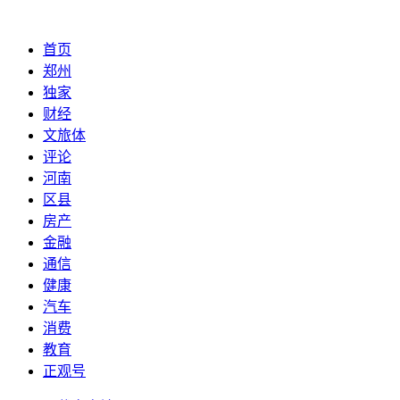
首页
郑州
独家
财经
文旅体
评论
河南
区县
房产
金融
通信
健康
汽车
消费
教育
正观号