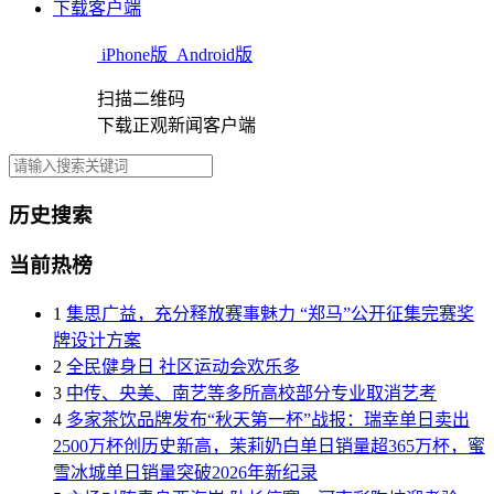
下载客户端
iPhone版
Android版
扫描二维码
下载正观新闻客户端
历史搜索
当前热榜
1
集思广益，充分释放赛事魅力 “郑马”公开征集完赛奖
牌设计方案
2
全民健身日 社区运动会欢乐多
3
中传、央美、南艺等多所高校部分专业取消艺考
4
多家茶饮品牌发布“秋天第一杯”战报：瑞幸单日卖出
2500万杯创历史新高，茉莉奶白单日销量超365万杯，蜜
雪冰城单日销量突破2026年新纪录