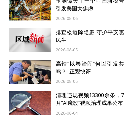
玉渊谭天丨一个中国新税号
内，应迅速用
干粉灭火器或二氧化碳灭火器
引发美国大焦虑
灭火。
严禁用水基灭火器
对电动自行车进行
2026-08-06
灭火处理，否则极易发生触电危险。
排查楼道除隐患 守护平安惠
民生
立即撤离
2026-08-05
若火势已经失控，进入猛烈燃烧阶段，需立
高铁“以卷治闹”何以引发共
鸣？|正观快评
即撤离。
2026-08-05
求助报警
清理违规视频13300余条，7
月“AI魔改”视频治理成果公布
撤离到安全区域后，及时拨打
119火警电话
2026-08-04
求助。