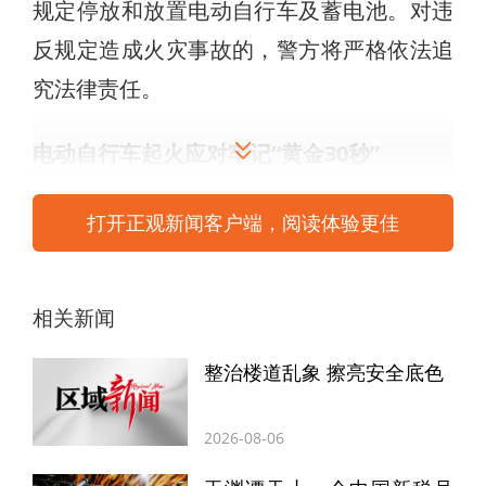
规定停放和放置电动自行车及蓄电池。对违
反规定造成火灾事故的，警方将严格依法追
究法律责任。
电动自行车起火应对牢记“黄金30秒”
尝试灭火
打开正观新闻客户端，阅读体验更佳
电动自行车发生故障后，短短
30秒
内即可出
相关新闻
现
明火
，浓烟和有毒气体扩散速度远超居民
逃生速度，
吸入3~5口即可致人昏迷
，甚至
整治楼道乱象 擦亮安全底色
失去生命。
2026-08-06
在“黄金30秒”内，如发现火势尚在可控范围