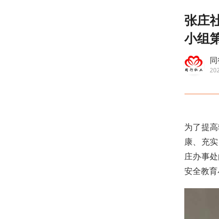
张庄
小组
同
202
为了提高
康、充实
庄办事处
安全教育