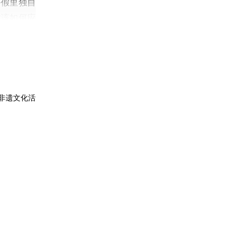
暑假里独自
时该如何应
举手回答问
象。
五成群围坐
松又热闹。
着自己的作
非遗文化活