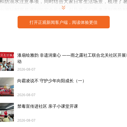
和防溺水注意事项，同时结合大家日常生活场景，梳理了
出游玩时容易遇到的安全风险，引导孩子们思考遇到危险
社工组织孩子们开展了安全知识小问答互动，孩子们踊跃
打开正观新闻客户端，阅读体验更佳
松的互动中巩固了学到的安全知识，加深了对安全规范的印
，社工带领孩子们一起拼装积木，孩子们拿到积木后，三
互相配合讨论拼装步骤，你拼一块我搭一块，现场氛围轻
，一个个造型生动的安全主题积木就拼装完成，孩子们捧
漆扇绘雅韵 非遗润童心 ——雨之露社工联合北关社区开展
示，脸上满是成就感。
动
2026-08-07
向霸凌说不 守护少年向阳成长（一）
2026-08-07
禁毒宣传进社区 亲子小课堂开课
2026-08-07