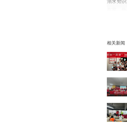
溺水知识
在家、外
对。随后
题，在轻
活动最后
相关新闻
在一起，
不一会儿
品开心展