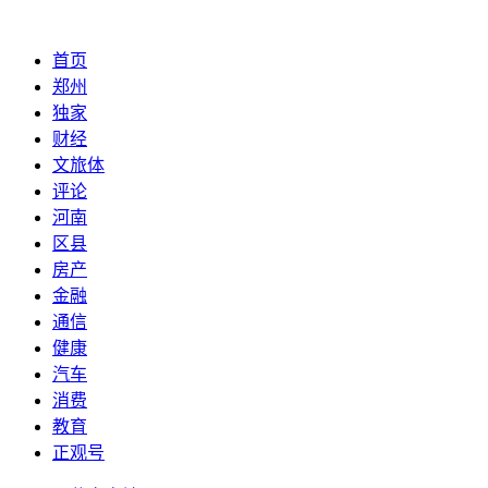
首页
郑州
独家
财经
文旅体
评论
河南
区县
房产
金融
通信
健康
汽车
消费
教育
正观号