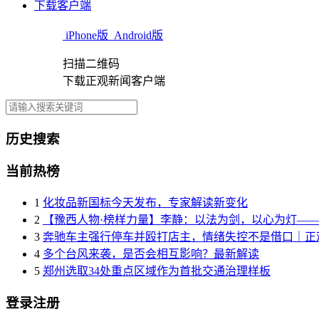
下载客户端
iPhone版
Android版
扫描二维码
下载正观新闻客户端
历史搜索
当前热榜
1
化妆品新国标今天发布，专家解读新变化
2
【豫西人物·榜样力量】李静：以法为剑，以心为灯—
3
奔驰车主强行停车并殴打店主，情绪失控不是借口｜正
4
多个台风来袭，是否会相互影响？最新解读
5
郑州选取34处重点区域作为首批交通治理样板
登录注册