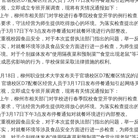
，官塘校区D7配餐区经营人员于3月17日发布停餐通知引起网络
重视，立即成立专班开展调查，现将有关情况通报如下：

7日上午，柳州市相关部门对学校进行春季院校食堂开学的例行检查
出要求，守法经营为师生提供吃得放心的环境。为落实检查提出
于3月17日下午3点发布停餐通知对就餐环境进行内部整改。

度重视校园食品安全，对于本次监督执法部门指出的问题，举一
落实，对就餐环境等涉及食品安全方面进行进一步检查，为师生
境。对于个别媒体发布“使用隔夜菜和预制菜”“食堂出现老鼠”等
造成恶劣影响的行为，学校保留采取法律措施的权利。
年3月18日，柳州职业技术大学发布关于官塘校区D7配餐区情况的
，官塘校区D7配餐区经营人员于3月17日发布停餐通知引起网络
重视，立即成立专班开展调查，现将有关情况通报如下：

7日上午，柳州市相关部门对学校进行春季院校食堂开学的例行检查
出要求，守法经营为师生提供吃得放心的环境。为落实检查提出
于3月17日下午3点发布停餐通知对就餐环境进行内部整改。

度重视校园食品安全，对于本次监督执法部门指出的问题，举一
落实，对就餐环境等涉及食品安全方面进行进一步检查，为师生
境。对于个别媒体发布“使用隔夜菜和预制菜”“食堂出现老鼠”等