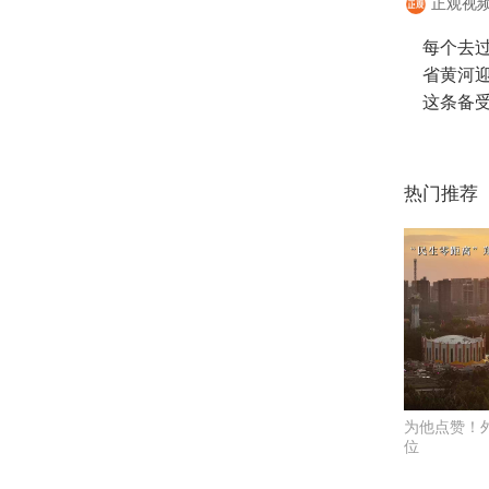
正观视频
每个去
省黄河
这条备
热门推荐
为他点赞！
位