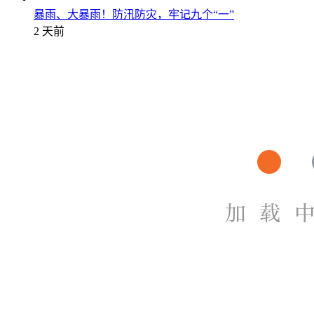
暴雨、大暴雨！防汛防灾，牢记九个“一”
2 天前