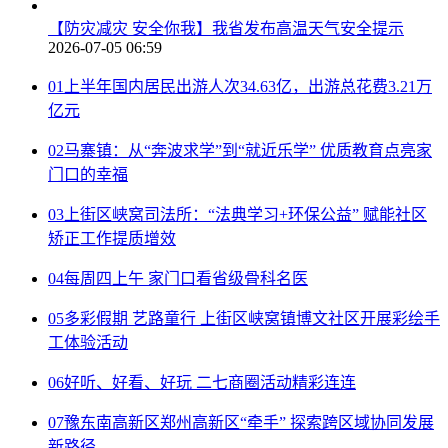
【防灾减灾 安全你我】我省发布高温天气安全提示
2026-07-05 06:59
01
上半年国内居民出游人次34.63亿，出游总花费3.21万
亿元
02
马寨镇：从“奔波求学”到“就近乐学” 优质教育点亮家
门口的幸福
03
上街区峡窝司法所：“法典学习+环保公益” 赋能社区
矫正工作提质增效
04
每周四上午 家门口看省级骨科名医
05
多彩假期 艺路童行 上街区峡窝镇博文社区开展彩绘手
工体验活动
06
好听、好看、好玩 二七商圈活动精彩连连
07
豫东南高新区郑州高新区“牵手” 探索跨区域协同发展
新路径