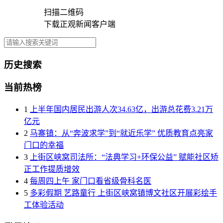
扫描二维码
下载正观新闻客户端
历史搜索
当前热榜
1
上半年国内居民出游人次34.63亿，出游总花费3.21万
亿元
2
马寨镇：从“奔波求学”到“就近乐学” 优质教育点亮家
门口的幸福
3
上街区峡窝司法所：“法典学习+环保公益” 赋能社区矫
正工作提质增效
4
每周四上午 家门口看省级骨科名医
5
多彩假期 艺路童行 上街区峡窝镇博文社区开展彩绘手
工体验活动