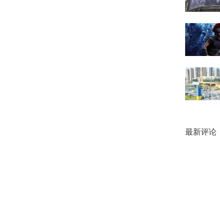
结合爆料
辆将搭载
最新评论
品牌定位
赛道。
此前一直
标，202