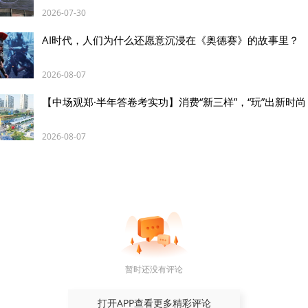
2026-07-30
AI时代，人们为什么还愿意沉浸在《奥德赛》的故事里？
2026-08-07
【中场观郑·半年答卷考实功】消费“新三样”，“玩”出新时尚
2026-08-07
，澎程SkyNomad主打增程式家用SUV、户外旅居车型赛
专属品牌标识，不再使用小米原厂车标，实现独立品牌运营
与小米主品牌形成清晰区隔，小米SU7、YU7系列持续聚焦
传闻小米增程车定名寻天，小米早在2023年4月便提交“寻
暂时还没有评论
4年11日补充注册SKYNOMAD英文商标。
打开APP查看更多精彩评论