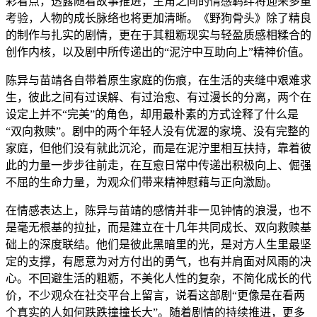
彩看点，透露随着故事推进，主角之间的情感羁绊将迎来多重
考验，人物的成长脉络也将更加清晰。《野狗骨头》除了精良
的制作与扎实的剧情，更在于其粗粝现实与轻盈质感相糅合的
创作内核，以及剧中所传递出的“泥泞中互助向上”精神价值。
陈异与苗靖各自带着原生家庭的伤痕，在生活的夹缝中艰难求
生，彼此之间有过误解、有过治愈、有过漫长的分离，两个在
设定上并不“完美”的角色，却用最朴素的方式诠释了什么是
“双向救赎”。剧中的两个年轻人没有优渥的家境、没有完整的
家庭，但他们没有就此沉沦，而是在泥泞里相互扶持，靠着彼
此的力量一步步往前走，在互愈日常中传递出积极向上、倔强
不屈的生命力量，为观众们带来精神慰藉与正向激励。
在情感表达上，陈异与苗靖的感情并非一见钟情的浪漫，也不
是毫无根基的拉扯，而是建立在十几年共同成长、双向救赎基
础上的深度联结。他们是彼此黑暗里的光，是对方人生里最坚
定的支撑，有愿意为对方付出的勇气，也有并肩面对风雨的决
心。不回避生活的粗粝，不美化人性的复杂，不简化成长的代
价，不少观众在社交平台上留言，说看这部剧“更像是在看两
个真实的人如何跌跌撞撞长大”。随着剧情的持续推进，更多