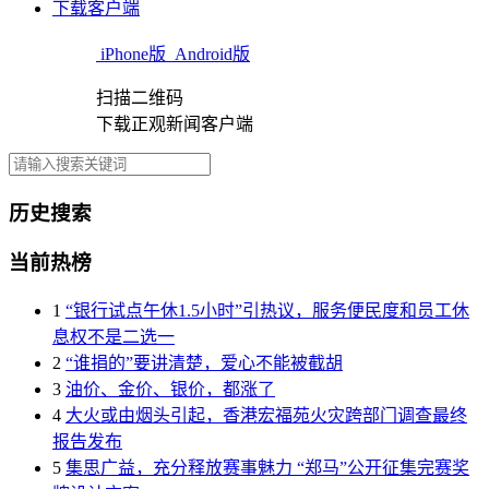
下载客户端
iPhone版
Android版
扫描二维码
下载正观新闻客户端
历史搜索
当前热榜
1
“银行试点午休1.5小时”引热议，服务便民度和员工休
息权不是二选一
2
“谁捐的”要讲清楚，爱心不能被截胡
3
油价、金价、银价，都涨了
4
大火或由烟头引起，香港宏福苑火灾跨部门调查最终
报告发布
5
集思广益，充分释放赛事魅力 “郑马”公开征集完赛奖