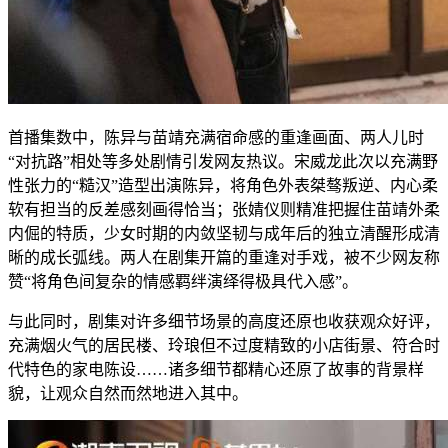
首播集数中，陈异与苗靖充满宿命感的重逢画面、两人儿时
“对抗路”相处等多处剧情引发网友热议。宋威龙此次以充满野
性张力的“糙汉”造型出演陈异，将角色外表桀骜叛逆、内心柔
软有担当的反差感刻画得恰当；张婧仪则精准把握住苗靖外柔
内倔的特质，少女时期的内敛坚韧与成年后的独立清醒形成清
晰的成长弧线。两人在剧集开篇的重逢对手戏，被不少网友称
赞“将角色间复杂的情感羁绊演绎得极具代入感”。
与此同时，剧集对许多细节场景的高度还原也收获观众好评，
充满烟火气的居民楼、玲琅但不过度精致的小店街景、符合时
代特色的家电陈设……诸多细节都精心还原了故事的背景样
貌，让观众自然而然地进入其中。