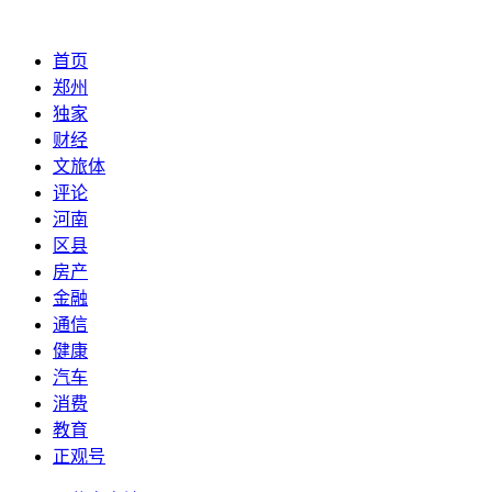
首页
郑州
独家
财经
文旅体
评论
河南
区县
房产
金融
通信
健康
汽车
消费
教育
正观号