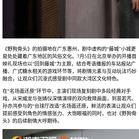
《野狗骨头》的拍摄地在广东惠州，剧中虚构的“藤城”小城更
是处处藏着广东地区的风俗文化。7月5日在北京举办的开播首
映礼现场也以“回到藤城”为主题，结合粤语播报的车站报站广
播、广式糖水相关的游戏环节等，将剧情元素与互动玩法巧妙
融合，让观众们沉浸式感受剧中同款大湾区文化特色。
在“名场面还原”环节中，主演们现场复刻剧中多段经典对手
戏，从宋威龙与张婧仪深情演绎的双向救赎画面，到苗若芃、
孙亦鸿参与的“台球厅改造”名场面还原，鲜活的表演让观众们
提前感受到角色的情感张力、大饱眼福的同时，也对《野狗骨
头》的后续剧情大呼期待。