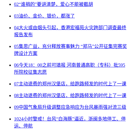
02
“谁捐的”要讲清楚，爱心不能被截胡
03
油价、金价、银价，都涨了
04
大火或由烟头引起，香港宏福苑火灾跨部门调查最终
报告发布
05
集思广益，充分释放赛事魅力 “郑马”公开征集完赛奖
牌设计方案
06
今天18：00之前可填报 河南普通高职（专科）批595
所院校征集志愿
07
主动退费的郑州汉堡店，给跑路频发的时代上了一课
08
主动退费的郑州汉堡店，给跑路频发的时代上了一课
09
中国气象局升级调整应急响应为台风暴雨强对流三级
10
24小时警戒！台风“白海豚”逼近，浙闽多地停工、停
运、停航