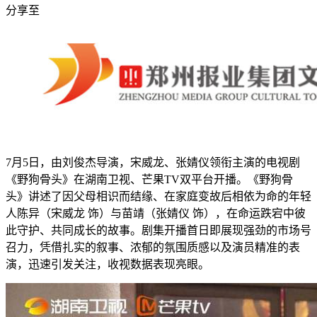
分享至
7月5日，由刘俊杰导演，宋威龙、张婧仪领衔主演的电视剧
《野狗骨头》在湖南卫视、芒果TV双平台开播。《野狗骨
头》讲述了因父母相识而结缘、在家庭变故后相依为命的年轻
人陈异（宋威龙 饰）与苗靖（张婧仪 饰），在命运跌宕中彼
此守护、共同成长的故事。剧集开播首日即展现强劲的市场号
召力，凭借扎实的叙事、浓郁的氛围质感以及演员精准的表
演，迅速引发关注，收视数据表现亮眼。