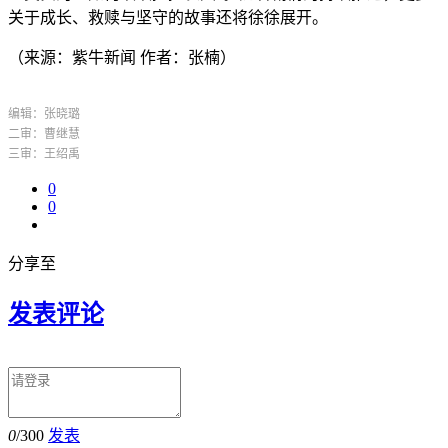
关于成长、救赎与坚守的故事还将徐徐展开。
（来源：紫牛新闻 作者：张楠）
编辑：张晓璐
二审：曹继慧
三审：王绍禹
0
0
分享至
发表评论
0
/300
发表