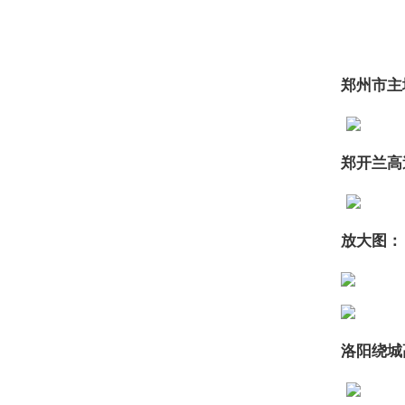
郑州市主
郑开兰高
放大图：
洛阳绕城