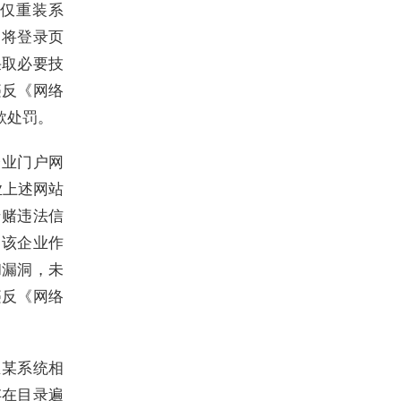
仅重装系
，将登录页
采取必要技
违反《网络
款处罚。
企业门户网
业上述网站
涉赌违法信
。该企业作
和漏洞，未
违反《网络
。
业某系统相
存在目录遍