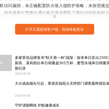
权访问漏洞，未正确配置防火墙入侵防护策略，未按照规
。相关搜索引擎爬虫通过遍历请求爬取了网站组织架构和
数据泄露。该企业未依法履行网络安全、数据安全保护义
留存相关网络日志，未采取技术措施和其他必要措施保障
打开正观新闻客户端，阅读体验更佳
泄露后果，违反《网络安全法》《数据安全法》《网络数
法律法规规定。属地网信办已依法责令其改正，并予以警
多家茶饮品牌发布“秋天第一杯”战报：瑞幸单日卖出250
某科技股份有限公司数据被窃取案。
网信部门工作发现，该企业
新高，茉莉奶白单日销量超365万杯，蜜雪冰城单日销量突
新纪录
被窃取。经查，该企业为方便共享、打印系统文件，将涉
2026-08-08
名访问，并设置云服务器安全组规则不生效，长期存在未
涉事系统相关数据被窃取。该企业未依法履行网络安全、
大火或由烟头引起，香港宏福苑火灾跨部门调查最终报告
涉事系统未采取技术措施和其他必要措施保障数据安全，
2026-08-08
，违反《网络安全法》《数据安全法》《网络数据安全管
规定。属地网信办已依法责令其改正，并予以警告、罚款处
守护清朗网络 护航健康成长