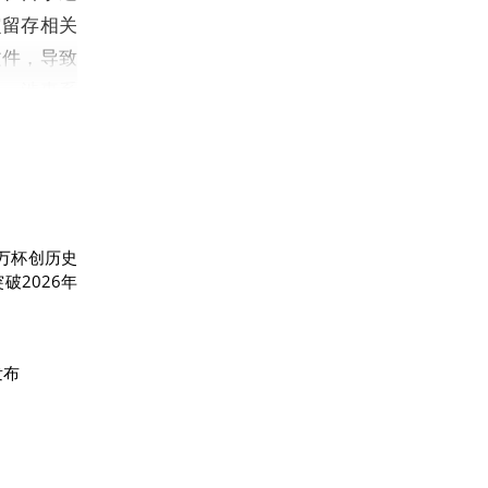
定留存相关
文件，导致
务，涉事系
数据安全，
据安全管理
告、罚款处
0万杯创历史
FTP系统
破2026年
事系统设置
授权访问漏
数据安全保
发布
造成数据被
理条例》等
罚。