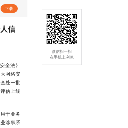
专题｜树立和践行正确政绩观学习教育
下载
个人信
微信扫一扫
在手机上浏览
据安全法》
加大网络安
法查处一批
经评估上线
业用于业务
企业涉事系