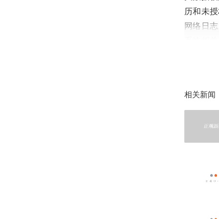
历和未授
网络日志
系统相关
统未依法
造成数据
条例》等
相关新闻
罚。
4.浙江
相关数据
为允许匿
洞，导致
护义务，
窃取后果
法律法规