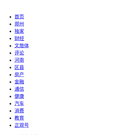
首页
郑州
独家
财经
文旅体
评论
河南
区县
房产
金融
通信
健康
汽车
消费
教育
正观号