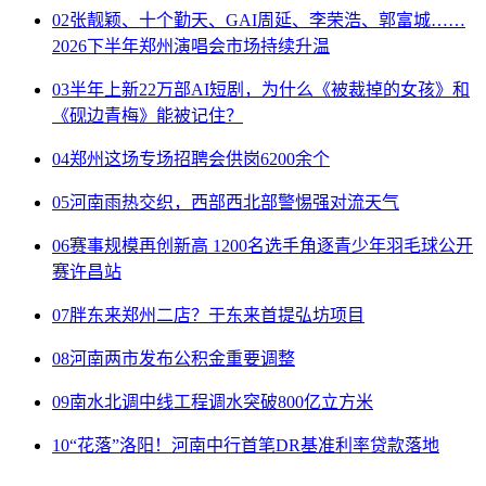
02
张靓颖、十个勤天、GAI周延、李荣浩、郭富城……
2026下半年郑州演唱会市场持续升温
03
半年上新22万部AI短剧，为什么《被裁掉的女孩》和
《砚边青梅》能被记住？
04
郑州这场专场招聘会供岗6200余个
05
河南雨热交织，西部西北部警惕强对流天气
06
赛事规模再创新高 1200名选手角逐青少年羽毛球公开
赛许昌站
07
胖东来郑州二店？于东来首提弘坊项目
08
河南两市发布公积金重要调整
09
南水北调中线工程调水突破800亿立方米
10
“花落”洛阳！河南中行首笔DR基准利率贷款落地