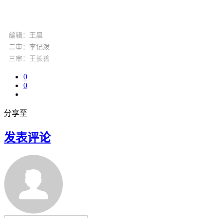
编辑：王晨
二审：李记泼
三审：王长善
0
0
分享至
发表评论