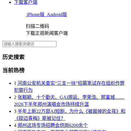
下载客户端
iPhone版
Android版
扫描二维码
下载正观新闻客户端
历史搜索
当前热榜
1
河南公安机关查实“三支一扶”招募笔试存在组织作弊
犯罪行为
2
张靓颖、十个勤天、GAI周延、李荣浩、郭富城……
2026下半年郑州演唱会市场持续升温
3
半年上新22万部AI短剧，为什么《被裁掉的女孩》和
《砚边青梅》能被记住？
4
郑州这场专场招聘会供岗6200余个