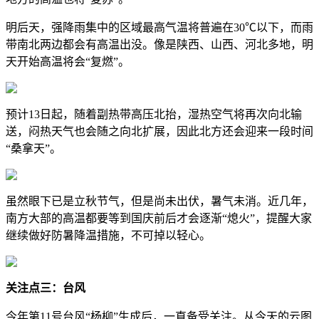
明后天，强降雨集中的区域最高气温将普遍在30℃以下，而雨
带南北两边都会有高温出没。像是陕西、山西、河北多地，明
天开始高温将会“复燃”。
预计13日起，随着副热带高压北抬，湿热空气将再次向北输
送，闷热天气也会随之向北扩展，因此北方还会迎来一段时间
“桑拿天”。
虽然眼下已是立秋节气，但是尚未出伏，暑气未消。近几年，
南方大部的高温都要等到国庆前后才会逐渐“熄火”，提醒大家
继续做好防暑降温措施，不可掉以轻心。
关注点三：台风
今年第11号台风“杨柳”生成后，一直备受关注。从今天的云图