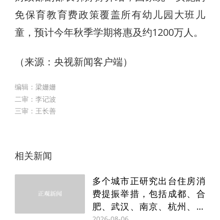
免保育教育费政策覆盖所有幼儿园大班儿
童，预计今年秋季学期将惠及约1200万人。
（来源：央视新闻客户端）
编辑：梁姗姗
二审：李记波
三审：王长善
相关新闻
多个城市正研究出台住房消
费提振举措，包括成都、合
肥、武汉、南京、杭州、青
岛、重庆、济南等
2026-08-06