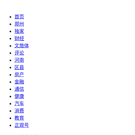
首页
郑州
独家
财经
文旅体
评论
河南
区县
房产
金融
通信
健康
汽车
消费
教育
正观号