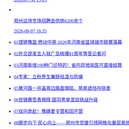
郑州这场专场招聘会供岗6200余个
2026-08-07 16:35
01
铿锵豫篮 燃动中原 2026年河南省篮球城市联赛落幕
02
外交部发言人就广岛核爆81周年等答记者问
03
河南新增100种门诊特药！省内异地就医可直接结算
04
专家：立秋养生兼顾祛湿与防燥
05
黄河路一井盖周边路面塌陷，简易遮挡存隐患
06
世锦赛签表揭晓 国羽男单混双挑战升级
07
双向奔赴！豫疆夏令营和田开营
08
脚步向下 民心向上——郑州市党建引领网格化基层高