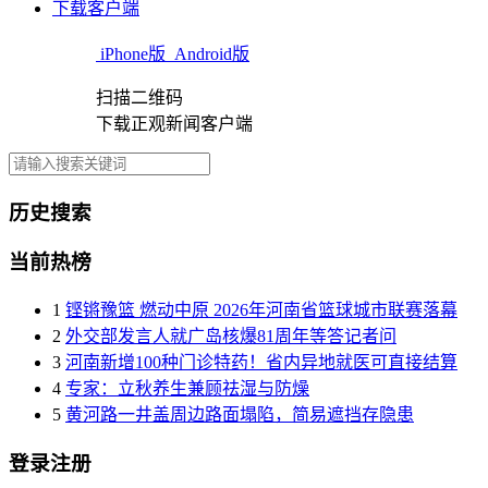
下载客户端
iPhone版
Android版
扫描二维码
下载正观新闻客户端
历史搜索
当前热榜
1
铿锵豫篮 燃动中原 2026年河南省篮球城市联赛落幕
2
外交部发言人就广岛核爆81周年等答记者问
3
河南新增100种门诊特药！省内异地就医可直接结算
4
专家：立秋养生兼顾祛湿与防燥
5
黄河路一井盖周边路面塌陷，简易遮挡存隐患
登录注册