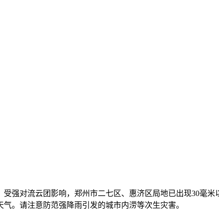
警信号：受强对流云团影响，郑州市二七区、惠济区局地已出现30
天气。请注意防范强降雨引发的城市内涝等次生灾害。