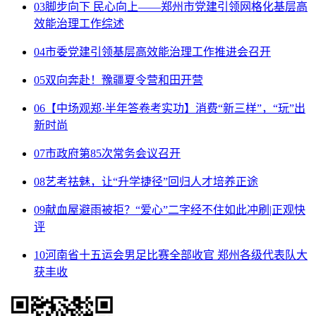
03
脚步向下 民心向上——郑州市党建引领网格化基层高
效能治理工作综述
04
市委党建引领基层高效能治理工作推进会召开
05
双向奔赴！豫疆夏令营和田开营
06
【中场观郑·半年答卷考实功】消费“新三样”，“玩”出
新时尚
07
市政府第85次常务会议召开
08
艺考祛魅，让“升学捷径”回归人才培养正途
09
献血屋避雨被拒？“爱心”二字经不住如此冲刷|正观快
评
10
河南省十五运会男足比赛全部收官 郑州各级代表队大
获丰收