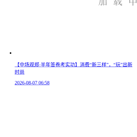
【中场观郑·半年答卷考实功】消费“新三样”，“玩”出新
时尚
2026-08-07 06:58