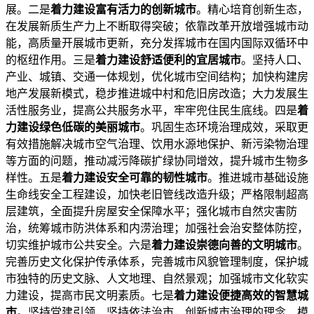
展。二是
着力建设富有活力的创新城市
。精心培育创新生态，
在发展新质生产力上不断取得突破；依靠改革开放增强城市动
能，高质量开展城市更新，充分发挥城市在国内国际双循环中
的枢纽作用。三是
着力建设舒适便利的宜居城市
。坚持人口、
产业、城镇、交通一体规划，优化城市空间结构；加快构建房
地产发展新模式，稳步推进城中村和危旧房改造；大力发展生
活性服务业，提高公共服务水平，牢牢兜住民生底线。四是
着
力建设绿色低碳的美丽城市
。巩固生态环境治理成效，采取更
有效措施解决城市空气治理、饮用水源地保护、新污染物治理
等方面的问题，推动减污降碳扩绿协同增效，提升城市生物多
样性。五是
着力建设安全可靠的韧性城市
。推进城市基础设施
生命线安全工程建设，加快老旧管线改造升级；严格限制超高
层建筑，全面提升房屋安全保障水平；强化城市自然灾害防
治，统筹城市防洪体系和内涝治理；加强社会治安整体防控，
切实维护城市公共安全。六是
着力建设崇德向善的文明城市
。
完善历史文化保护传承体系，完善城市风貌管理制度，保护城
市独特的历史文脉、人文地理、自然景观；加强城市文化软实
力建设，提高市民文明素质。七是
着力建设便捷高效的智慧城
市
。坚持党建引领，坚持依法治市，创新城市治理的理念、模