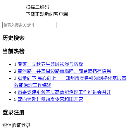
扫描二维码
下载正观新闻客户端
历史搜索
当前热榜
1
专家：立秋养生兼顾祛湿与防燥
2
黄河路一井盖周边路面塌陷，简易遮挡存隐患
3
脚步向下 民心向上——郑州市党建引领网格化基层高
效能治理工作综述
4
市委党建引领基层高效能治理工作推进会召开
5
双向奔赴！豫疆夏令营和田开营
登录注册
短信验证登录