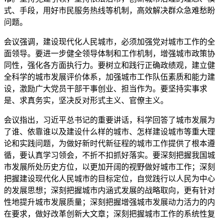
式、手段，用好市民服务热线等机制，高效解决群众急难愁盼
问题。
会议强调，建设现代化人民城市，必须加强党对城市工作的全
面领导。要进一步健全领导体制和工作机制，增强城市政策协
同性，强化各方面执行力。要树立和践行正确政绩观，建立健
全科学的城市发展评价体系，加强城市工作队伍素质和能力建
设，激励广大党员干部干事创业、担当作为。要坚持实事求
是、求真务实，坚决反对形式主义、官僚主义。
会议指出，习近平总书记的重要讲话，科学回答了城市发展为
了谁、依靠谁以及建设什么样的城市、怎样建设城市等重大理
论和实践问题，为做好新时代新征程的城市工作提供了根本遵
循，要认真学习领会，不折不扣抓好落实。要深刻把握我国城
市发展所处历史方位，以更加开阔的视野做好城市工作；深刻
把握建设现代化人民城市的目标定位，自觉践行以人民为中心
的发展思想；深刻把握城市内涵式发展的战略取向，更有针对
性地提升城市发展质量；深刻把握增强城市发展动力活力的内
在要求，做好改革创新大文章；深刻把握城市工作的系统性复