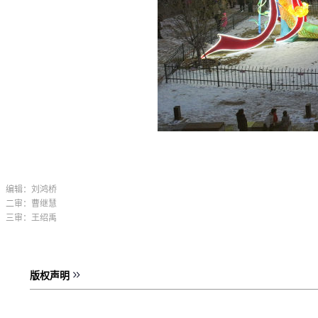
编辑：刘鸿桥
二审：曹继慧
三审：王绍禹
版权声明