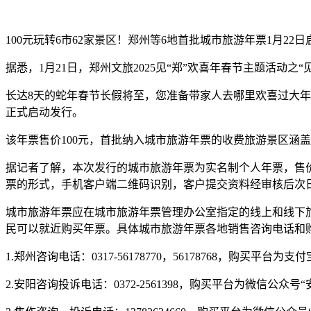
100元玩转6市62家景区！郑州等6地首批城市旅游年票1月22
据悉，1月21日，郑州文旅2025见“郑”欢喜年春节主题活动之
长达8天的蛇年春节长假将至，您准备带家人去哪里欢喜过大
正式启动发行。
该年票售价100元，首批纳入城市旅游年票的收费旅游景区涵盖
据记者了解，本次发行的城市旅游年票为实名制个人年票，售价
票的形式，手机客户端二维码识别，客户提交资料经审核后次
城市旅游年票应在城市旅游年票管理办公室指定的线上和线下旅
民可以就近购买年票。具体城市旅游年票各地销售咨询电话和购
1.郑州咨询电话：0317-56178770，56178768，购买
2.安阳咨询投诉电话：0372-2561398，购买平台为微信公众