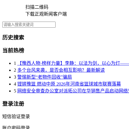
扫描二维码
下载正观新闻客户端
历史搜索
当前热榜
1
【豫西人物·榜样力量】李静：以法为剑，以心为灯—
2
多个台风来袭，是否会相互影响？最新解读
3
警惕新型“老物件回收”骗局
4
铿锵豫篮 燃动中原 2026年河南省篮球城市联赛落幕
5
网络安全审查办公室对派拓公司在华销售产品启动网络
登录注册
短信验证登录
账户密码登录