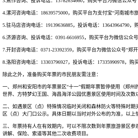
3.焦作咨询、投诉电话：13782634660，购买平台为微信公众号
4.漯河咨询电话：18639575000，购买平台为支付宝“河南
5.驻马店咨询电话：19139636885，投诉电话：136439647
6.济源咨询、投诉电话：0391-6616955，购买平台为微信公众
7.开封咨询电话：0371-23392359，购买平台为微信公众号“
8.洛阳咨询电话：13303796927，投诉电话：17335990
除此之外，准备购买年票的市民朋友需注意：
一、郑州和安阳市的年票景区“十一”假期年票暂停使用（郑州
世界、方特梦幻王国、海昌海洋公园优惠景区使用时间及次数以
二、如遇景区（点）特殊情况临时关闭和森林防火等特殊时期
区（点）大门口公示。具体日期以当时对外公布的为准，以上
三、年票持有人在有效期内，可以不限次数到年票旅游景区参
讲解、保险、索道等其他二次收费项目。