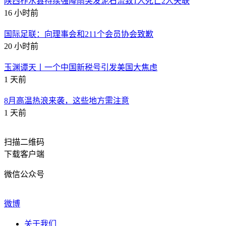
陕西柞水县持续强降雨突发泥石流致1人死亡2人失联
16 小时前
国际足联：向理事会和211个会员协会致歉
20 小时前
玉渊谭天丨一个中国新税号引发美国大焦虑
1 天前
8月高温热浪来袭，这些地方需注意
1 天前
扫描二维码
下载客户端
微信公众号
微博
关于我们