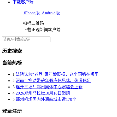
下载客户端
iPhone版
Android版
扫描二维码
下载正观新闻客户端
历史搜索
当前热榜
1
法院认为“老登”属年龄贬损，这个词错在哪里
2
河南：推动带薪年假应休尽休、休满休足
3
连开三场！郑州奥体中心演唱会上新
4
2026郑州马拉松10月18日起跑
5
郑州机场国内外通航城市近170个
登录注册