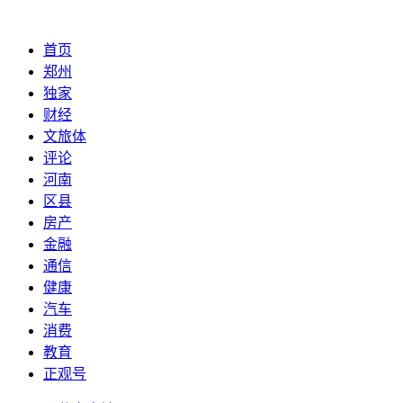
首页
郑州
独家
财经
文旅体
评论
河南
区县
房产
金融
通信
健康
汽车
消费
教育
正观号